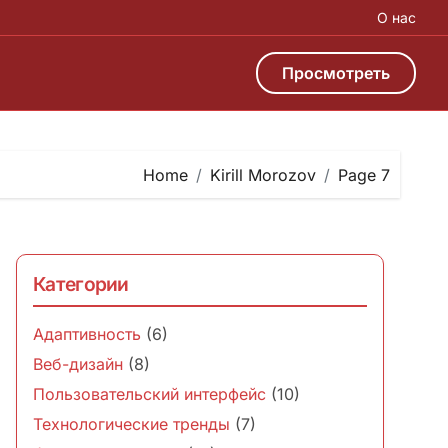
О нас
Просмотреть
Home
Kirill Morozov
Page 7
Категории
Адаптивность
(6)
Веб-дизайн
(8)
Пользовательский интерфейс
(10)
Технологические тренды
(7)